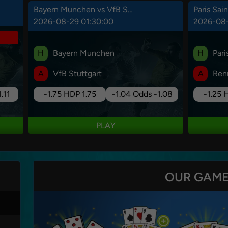
Bayern Munchen vs VfB Stuttgart
2026-08-29 01:30:00
2026-08-
H
Bayern Munchen
H
Pari
A
VfB Stuttgart
A
Ren
.11
-1.75 HDP 1.75
-1.04 Odds -1.08
-1.25 
PLAY
OUR GAM