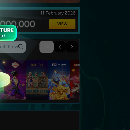
11 February 2026
1,000,000
VIEW
All