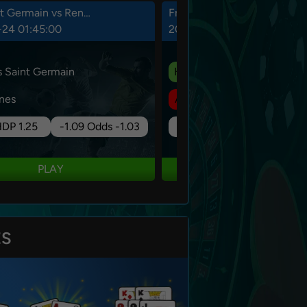
Paris Saint Germain vs Rennes
Frosinone vs Juventus
24 01:45:00
2026-08-23 23:30:00
s Saint Germain
H
Frosinone
nes
A
Juventus
HDP 1.25
-1.09 Odds -1.03
1.25 HDP -1.25
-1.28
PLAY
PLAY
ES