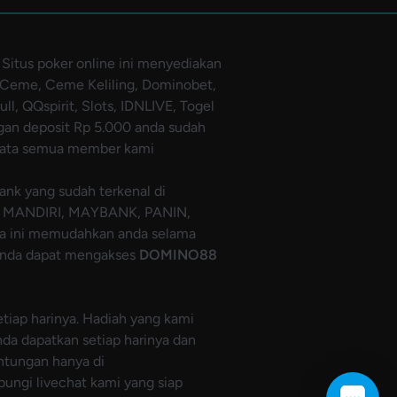
 Situs poker online ini menyediakan
 Ceme, Ceme Keliling, Dominobet,
l, QQspirit, Slots, IDNLIVE, Togel
gan deposit Rp 5.000 anda sudah
-data semua member kami
nk yang sudah terkenal di
AGA, MANDIRI, MAYBANK, PANIN,
 ini memudahkan anda selama
 anda dapat mengakses
DOMINO88
tiap harinya. Hadiah yang kami
anda dapatkan setiap harinya dan
ntungan hanya di
bungi livechat kami yang siap