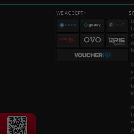
WE ACCEPT :
SI
b
C
d
b
U
i
P
b
i
R
b
m
j